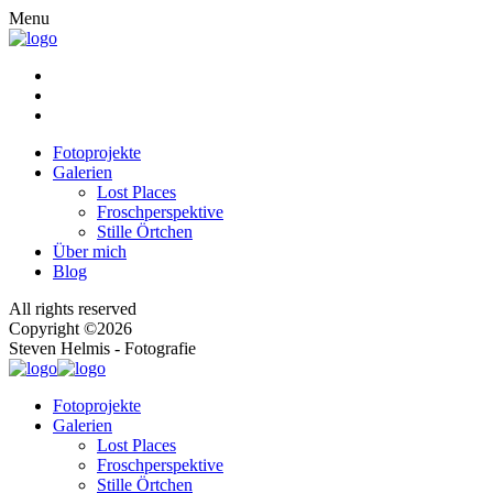
Menu
Fotoprojekte
Galerien
Lost Places
Froschperspektive
Stille Örtchen
Über mich
Blog
All rights reserved
Copyright ©2026
Steven Helmis - Fotografie
Fotoprojekte
Galerien
Lost Places
Froschperspektive
Stille Örtchen