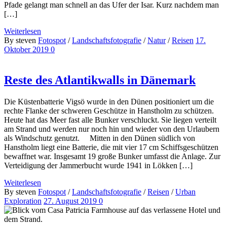
Pfade gelangt man schnell an das Ufer der Isar. Kurz nachdem man
[…]
Weiterlesen
By steven
Fotospot
/
Landschaftsfotografie
/
Natur
/
Reisen
17.
Oktober 2019
0
Reste des Atlantikwalls in Dänemark
Die Küstenbatterie Vigsö wurde in den Dünen positioniert um die
rechte Flanke der schweren Geschütze in Hanstholm zu schützen.
Heute hat das Meer fast alle Bunker verschluckt. Sie liegen verteilt
am Strand und werden nur noch hin und wieder von den Urlaubern
als Windschutz genutzt. Mitten in den Dünen südlich von
Hanstholm liegt eine Batterie, die mit vier 17 cm Schiffsgeschützen
bewaffnet war. Insgesamt 19 große Bunker umfasst die Anlage. Zur
Verteidigung der Jammerbucht wurde 1941 in Lökken […]
Weiterlesen
By steven
Fotospot
/
Landschaftsfotografie
/
Reisen
/
Urban
Exploration
27. August 2019
0