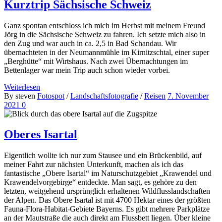
Kurztrip Sächsische Schweiz
Ganz spontan entschloss ich mich im Herbst mit meinem Freund
Jörg in die Sächsische Schweiz zu fahren. Ich setzte mich also in
den Zug und war auch in ca. 2,5 in Bad Schandau. Wir
übernachteten in der Neumannmühle im Kirnitzschtal, einer super
„Berghütte“ mit Wirtshaus. Nach zwei Übernachtungen im
Bettenlager war mein Trip auch schon wieder vorbei.
Weiterlesen
By steven
Fotospot
/
Landschaftsfotografie
/
Reisen
7. November
2021
0
Oberes Isartal
Eigentlich wollte ich nur zum Stausee und ein Brückenbild, auf
meiner Fahrt zur nächsten Unterkunft, machen als ich das
fantastische „Obere Isartal“ im Naturschutzgebiet „Krawendel und
Krawendelvorgebirge“ entdeckte. Man sagt, es gehöre zu den
letzten, weitgehend ursprünglich erhaltenen Wildflusslandschaften
der Alpen. Das Obere Isartal ist mit 4700 Hektar eines der größten
Fauna-Flora-Habitat-Gebiete Bayerns. Es gibt mehrere Parkplätze
an der Mautstraße die auch direkt am Flussbett liegen. Über kleine