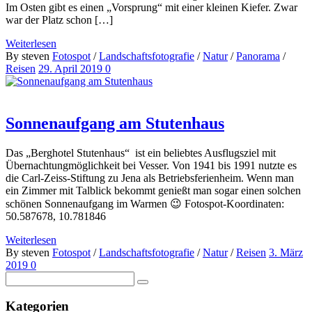
Im Osten gibt es einen „Vorsprung“ mit einer kleinen Kiefer. Zwar
war der Platz schon […]
Weiterlesen
By steven
Fotospot
/
Landschaftsfotografie
/
Natur
/
Panorama
/
Reisen
29. April 2019
0
Sonnenaufgang am Stutenhaus
Das „Berghotel Stutenhaus“ ist ein beliebtes Ausflugsziel mit
Übernachtungmöglichkeit bei Vesser. Von 1941 bis 1991 nutzte es
die Carl-Zeiss-Stiftung zu Jena als Betriebsferienheim. Wenn man
ein Zimmer mit Talblick bekommt genießt man sogar einen solchen
schönen Sonnenaufgang im Warmen 😉 Fotospot-Koordinaten:
50.587678, 10.781846
Weiterlesen
By steven
Fotospot
/
Landschaftsfotografie
/
Natur
/
Reisen
3. März
2019
0
Kategorien