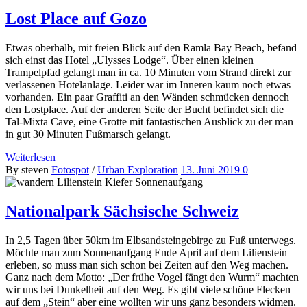
Lost Place auf Gozo
Etwas oberhalb, mit freien Blick auf den Ramla Bay Beach, befand
sich einst das Hotel „Ulysses Lodge“. Über einen kleinen
Trampelpfad gelangt man in ca. 10 Minuten vom Strand direkt zur
verlassenen Hotelanlage. Leider war im Inneren kaum noch etwas
vorhanden. Ein paar Graffiti an den Wänden schmücken dennoch
den Lostplace. Auf der anderen Seite der Bucht befindet sich die
Tal-Mixta Cave, eine Grotte mit fantastischen Ausblick zu der man
in gut 30 Minuten Fußmarsch gelangt.
Weiterlesen
By steven
Fotospot
/
Urban Exploration
13. Juni 2019
0
Nationalpark Sächsische Schweiz
In 2,5 Tagen über 50km im Elbsandsteingebirge zu Fuß unterwegs.
Möchte man zum Sonnenaufgang Ende April auf dem Lilienstein
erleben, so muss man sich schon bei Zeiten auf den Weg machen.
Ganz nach dem Motto: „Der frühe Vogel fängt den Wurm“ machten
wir uns bei Dunkelheit auf den Weg. Es gibt viele schöne Flecken
auf dem „Stein“ aber eine wollten wir uns ganz besonders widmen.