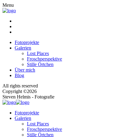
Menu
Fotoprojekte
Galerien
Lost Places
Froschperspektive
Stille Örtchen
Über mich
Blog
All rights reserved
Copyright ©2026
Steven Helmis - Fotografie
Fotoprojekte
Galerien
Lost Places
Froschperspektive
Stille Örtchen