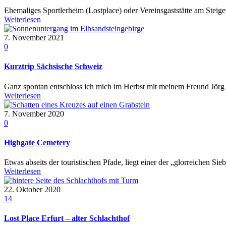
Ehemaliges Sportlerheim (Lostplace) oder Vereinsgaststätte am Steig
Weiterlesen
7. November 2021
0
Kurztrip Sächsische Schweiz
Ganz spontan entschloss ich mich im Herbst mit meinem Freund Jörg i
Weiterlesen
7. November 2020
0
Highgate Cemetery
Etwas abseits der touristischen Pfade, liegt einer der „glorreichen Si
Weiterlesen
22. Oktober 2020
14
Lost Place Erfurt – alter Schlachthof