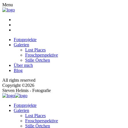
Menu
Fotoprojekte
Galerien
Lost Places
Froschperspektive
Stille Örtchen
Über mich
Blog
All rights reserved
Copyright ©2026
Steven Helmis - Fotografie
Fotoprojekte
Galerien
Lost Places
Froschperspektive
Stille Örtchen