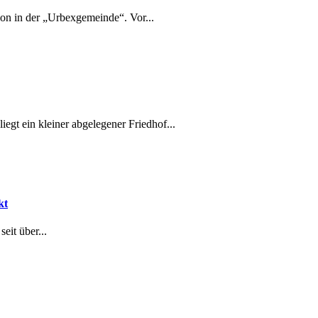
ion in der „Urbexgemeinde“. Vor...
egt ein kleiner abgelegener Friedhof...
kt
eit über...