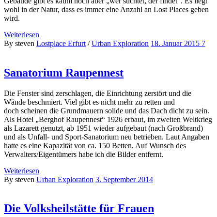
Gebäude gibt es kaum noch aber „wer suchtet, der findet“. Es liegt
wohl in der Natur, dass es immer eine Anzahl an Lost Places geben
wird.
Weiterlesen
By steven
Lostplace Erfurt
/
Urban Exploration
18. Januar 2015
7
Sanatorium Raupennest
Die Fenster sind zerschlagen, die Einrichtung zerstört und die
Wände beschmiert. Viel gibt es nicht mehr zu retten und
doch scheinen die Grundmauern solide und das Dach dicht zu sein.
Als Hotel „Berghof Raupennest“ 1926 erbaut, im zweiten Weltkrieg
als Lazarett genutzt, ab 1951 wieder aufgebaut (nach Großbrand)
und als Unfall- und Sport-Sanatorium neu betrieben. Laut Angaben
hatte es eine Kapazität von ca. 150 Betten. Auf Wunsch des
Verwalters/Eigentümers habe ich die Bilder entfernt.
Weiterlesen
By steven
Urban Exploration
3. September 2014
Die Volksheilstätte für Frauen