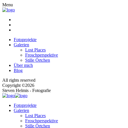
Menu
Fotoprojekte
Galerien
Lost Places
Froschperspektive
Stille Örtchen
Über mich
Blog
All rights reserved
Copyright ©2026
Steven Helmis - Fotografie
Fotoprojekte
Galerien
Lost Places
Froschperspektive
Stille Örtchen