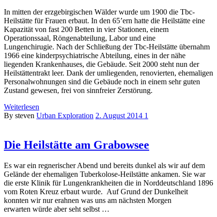
In mitten der erzgebirgischen Wälder wurde um 1900 die Tbc-
Heilstätte für Frauen erbaut. In den 65’ern hatte die Heilstätte eine
Kapazität von fast 200 Betten in vier Stationen, einem
Operationssaal, Röngenabteilung, Labor und eine
Lungenchirugie. Nach der Schließung der Tbc-Heilstätte übernahm
1966 eine kinderpsychiatrische Abteilung, eines in der nähe
liegenden Krankenhauses, die Gebäude. Seit 2000 steht nun der
Heilstättentrakt leer. Dank der umliegenden, renovierten, ehemaligen
Personalwohnungen sind die Gebäude noch in einem sehr guten
Zustand gewesen, frei von sinnfreier Zerstörung.
Weiterlesen
By steven
Urban Exploration
2. August 2014
1
Die Heilstätte am Grabowsee
Es war ein regnerischer Abend und bereits dunkel als wir auf dem
Gelände der ehemaligen Tuberkolose-Heilstätte ankamen. Sie war
die erste Klinik für Lungenkrankheiten die in Norddeutschland 1896
vom Roten Kreuz erbaut wurde. Auf Grund der Dunkelheit
konnten wir nur erahnen was uns am nächsten Morgen
erwarten würde aber seht selbst …