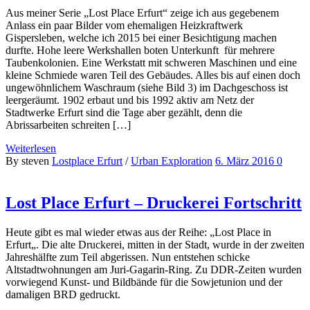
Aus meiner Serie „Lost Place Erfurt“ zeige ich aus gegebenem
Anlass ein paar Bilder vom ehemaligen Heizkraftwerk
Gispersleben, welche ich 2015 bei einer Besichtigung machen
durfte. Hohe leere Werkshallen boten Unterkunft für mehrere
Taubenkolonien. Eine Werkstatt mit schweren Maschinen und eine
kleine Schmiede waren Teil des Gebäudes. Alles bis auf einen doch
ungewöhnlichem Waschraum (siehe Bild 3) im Dachgeschoss ist
leergeräumt. 1902 erbaut und bis 1992 aktiv am Netz der
Stadtwerke Erfurt sind die Tage aber gezählt, denn die
Abrissarbeiten schreiten […]
Weiterlesen
By steven
Lostplace Erfurt
/
Urban Exploration
6. März 2016
0
Lost Place Erfurt – Druckerei Fortschritt
Heute gibt es mal wieder etwas aus der Reihe: „Lost Place in
Erfurt„. Die alte Druckerei, mitten in der Stadt, wurde in der zweiten
Jahreshälfte zum Teil abgerissen. Nun entstehen schicke
Altstadtwohnungen am Juri-Gagarin-Ring. Zu DDR-Zeiten wurden
vorwiegend Kunst- und Bildbände für die Sowjetunion und der
damaligen BRD gedruckt.